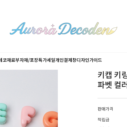
데코재료
부자재/포장
특가세일
개인결제창
디자인가이드
키캡 키링
파벳 컬러
판매가격
적립금