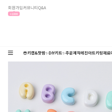
회원가입
커뮤니티
Q&A
+1000
😎키캡&핫템✨
DIY키트✨
주문제작
레진아트
키링재료