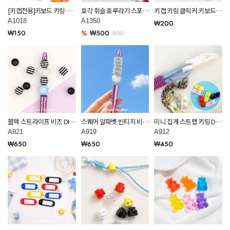
[키캡전용]키보드 키링 스
호각 휘슬 호루라기 스포츠
키캡 키링 클릭커 키보드
트레스 해소 클릭커 부자재
훈련 호신용품 키링 부자재
키링용 DIY 파츠 데코덴 재
A1018
A1350
₩200
A1018
A1350
료 모음
₩150
%
₩500
500
블랙 스트라이프 비즈 DIY
스퀘어 알파벳 빈티지 비즈
미니 집게 스트랩 키링 DIY
키링 부자재 만들기 공예
DIY 키링 부자재 만들기 공
키링 부자재 만들기 공예
A921
A919
A912
재료 A921
예 재료 A919
재료 A912
₩650
₩650
₩450