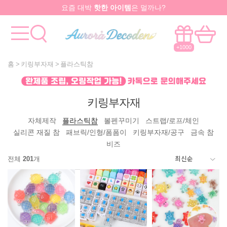
요즘 대박
핫한 아이템
은 멀까나?
모든걸 한곳에서!
국내유일 원스톱 제작서비스
+1000
홈
키링부자재
플라스틱참
키링부자재
자체제작
플라스틱참
볼펜꾸미기
스트랩/로프/체인
실리콘 재질 참
패브릭/인형/폼폼이
키링부자재/공구
금속 참
비즈
전체
201
개