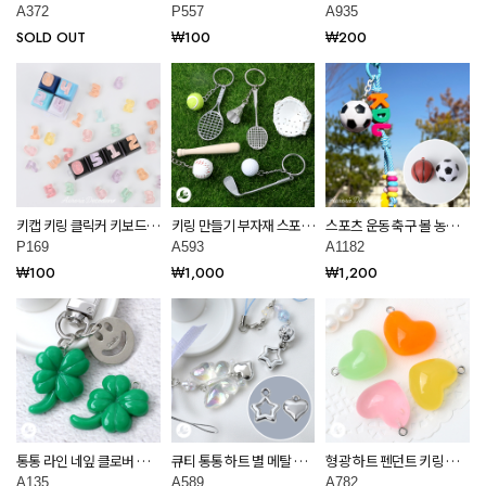
네잎 클로버 아크릴 펜던트
키링용 DIY 미니 알파벳 컬
통 하트 펜던트 A935
A372
P557
A935
재료 A372
러 이니셜 데코덴 재료
SOLD OUT
₩100
₩200
P557
키캡 키링 클릭커 키보드
키링 만들기 부자재 스포츠
스포츠 운동 축구 볼 농구
키링용 DIY 미니 통통 숫자
펜던트 악세사리 재료
공 키링 만들기 부자재
P169
A593
A1182
파츠 데코덴 재료 P169
A593
A1182
₩100
₩1,000
₩1,200
통통 라인 네잎 클로버 펜
큐티 통통 하트 별 메탈 펜
형광 하트 펜던트 키링 부
던트 키링 부자재 만들기
던트 키링 부자재 만들기
자재 만들기 악세사리 재료
A135
A589
A782