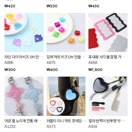
악세사리 재료 A135
악세사리 재료 A589
A782
₩420
₩250
₩450
라인 다이아 비즈 DIY 만들
입체 하트 비즈 DIY 만들기
휴대용 사각 물결 펄 거울
기 공예 재료 키링 부자재
공예 재료 키링 부자재
만들기 diy 재료 A658
A886
A875
A658
A886
A875
₩300
₩400
₩1,800
야광 펄 노리개 전통 매듭
러블리 미니 하트 프레임
컬러 반짝이 반투명 빗 키
장식 비즈 키링 재료 A1233
거울 만들기 diy 재료 A573
링 diy 만들기 키링 재료
A1233
A573
A416
A416