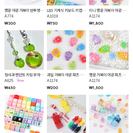
행운 야광 거북이 반투명
LED 기계식 키보드 키캡 키
미니 행운 거북이 야광 파
키링 부자재 만들기 악세사
링 클릭커 부자재 휴대용
츠 공예 재료 데코덴 만들
A774
A1019
A1174
리 재료 A774
스트레스 해소 장난감 4종
기 재료 A1174
₩300
₩750
₩1,800
A1019
청사과 펜던트 키링 부자재
과일 거북이 야광 파츠 공
행운 거북이 야광 파츠 공
만들기 악세사리 재료
예 재료 데코덴 만들기 재
예 재료 데코덴 만들기 재
A625
A1174
A1174
A625
료 A1174
료 A1174
₩450
₩200
₩1,500