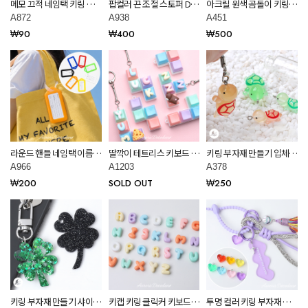
메모 끄적 네임택 키링 부
팝컬러 끈 조절 스토퍼 DIY
아크릴 원색 곰돌이 키링부
자재 만들기 재료 A872
키링 부자재 만들기 공예
자재 A451
A872
A938
A451
재료 A938
₩90
₩400
₩500
라운드 핸들 네임택 이름표
딸깍이 테트리스 키보드 클
키링 부자재 만들기 입체
네임키링 DIY 키링 부자재
릭커 스트레스 해소 키링
아크릴 바다 동물 거북이
A966
A1203
A378
만들기 공예 재료 A966
부자재 장난감 3종 A1203
펜던트 재료 A378
₩200
SOLD OUT
₩250
키링 부자재 만들기 샤이닝
키캡 키링 클릭커 키보드
투명 컬러 키링 부자재 통