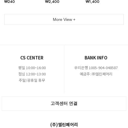
₩240
₩2,400
₩1,400
More View +
CS CENTER
BANK INFO
평일 10:00~16:00
우리은행 1005-904-048587
점심 12:00~13:00
예금주: ㈜엘린페어리
주말/공휴일 휴무
고객센터 연결
(주)엘린페어리