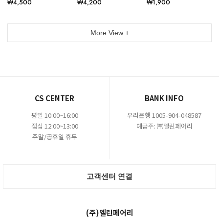
₩4,500
₩4,200
₩1,900
More View +
CS CENTER
BANK INFO
평일 10:00~16:00
우리은행 1005-904-048587
점심 12:00~13:00
예금주: ㈜엘린페어리
주말/공휴일 휴무
고객센터 연결
(주)엘린페어리