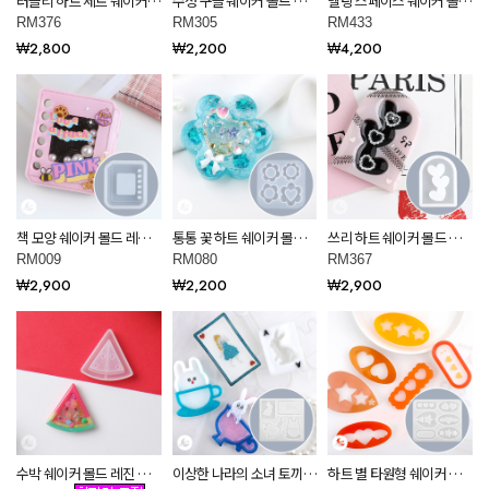
러블리 하트 세트 쉐이커
수정 구슬 쉐이커 몰드 레
멜팅 스페이스 쉐이커 몰드
몰드 레진 아트 재료
진아트 RM305
레진 아트 재료 RM433
RM376
RM305
RM433
RM376
₩2,800
₩2,200
₩4,200
책 모양 쉐이커 몰드 레진
통통 꽃 하트 쉐이커 몰드
쓰리 하트 쉐이커 몰드 레
아트 재료 RM009
레진 아트 RM080
진 아트 재료 RM367
RM009
RM080
RM367
₩2,900
₩2,200
₩2,900
수박 쉐이커 몰드 레진 아
이상한 나라의 소녀 토끼
하트 별 타원형 쉐이커 몰