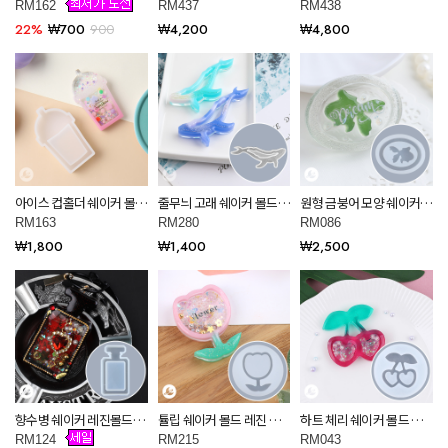
트 공예 재료 RM162
쉐이커 몰드 레진 아트 재
드 레진 아트 재료 RM438
RM162
RM437
RM438
료 RM437
22%
₩700
900
₩4,200
₩4,800
아이스 컵홀더 쉐이커 몰드
줄무늬 고래 쉐이커 몰드
원형 금붕어 모양 쉐이커
레진 아트 공예 재료
레진 아트 재료 RM280
몰드 레진 아트 재료
RM163
RM280
RM086
RM163
RM086
₩1,800
₩1,400
₩2,500
향수병 쉐이커 레진몰드
튤립 쉐이커 몰드 레진 아
하트 체리 쉐이커 몰드 레
RM124
트 공예 재료 RM215
진 아트 공예 재료 RM043
RM124
RM215
RM043