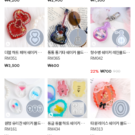
₩4,200
₩2,900
₩1,300
더블 하트 페어 쉐이커 몰
통통 통기타 쉐이커 몰드
향수병 쉐이커 레진몰드
드 레진 아트 RM351
레진 아트 재료 RM365
RM042
RM351
RM365
RM042
₩3,500
₩600
22%
₩700
900
원형 유리잔 쉐이커 몰드
동글 동물 하트 쉐이커 몰
타원 레이스 쉐이커 몰드
레진 아트 재료 RM161
드 레진 아트 재료 RM434
레진아트 RM313
RM161
RM434
RM313