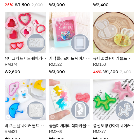
25%
₩1,500
2,000
₩3,000
₩2,400
유니크 하트 세트 쉐이커
사각 폴라로이드 쉐이커 몰
큐티 꿀벌 쉐이커 몰드 레
몰드 레진 아트 재료
드 레진아트 RM322
진 아트 공예 재료 RM150
RM374
RM322
RM150
RM374
₩2,800
₩3,000
46%
₩1,300
2,400
비 오는 날 쉐이커 몰드 레
곰돌이 세마리 쉐이커 몰드
풍선 모양 강아지 쉐이커
진 아트 재료 RM431
레진 아트 재료 RM366
몰드 레진 아트 재료
RM431
RM366
RM377
RM377