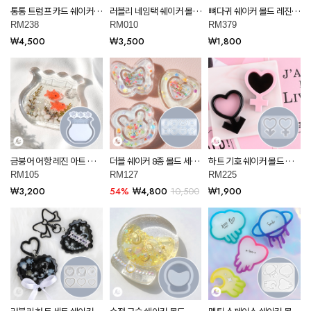
통통 트럼프 카드 쉐이커
러블리 네임택 쉐이커 몰드
뼈다귀 쉐이커 몰드 레진
몰드 레진 아트 재료
레진 아트 재료 RM010
아트 재료 RM379
RM238
RM010
RM379
RM238
₩4,500
₩3,500
₩1,800
금붕어 어항 레진 아트 쉐
더블 쉐이커 8종 몰드 세트
하트 기호 쉐이커 몰드 레
이커 몰드 RM105
레진 아트 공예 재료
진아트 RM225
RM105
RM127
RM225
RM127
₩3,200
54%
₩4,800
10,500
₩1,900