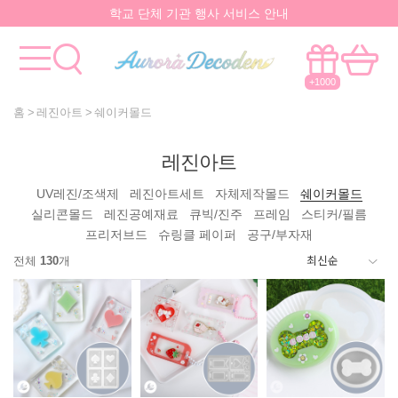
학교 단체 기관 행사 서비스 안내
요즘 대박
핫한 아이템
은 멀까나?
모든걸 한곳에서!
국내유일 원스톱 제작서비스
+1000
홈
레진아트
쉐이커몰드
레진아트
UV레진/조색제
레진아트세트
자체제작몰드
쉐이커몰드
실리콘몰드
레진공예재료
큐빅/진주
프레임
스티커/필름
프리저브드
슈링클 페이퍼
공구/부자재
전체
130
개