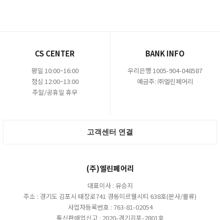
CS CENTER
BANK INFO
평일 10:00~16:00
우리은행 1005-904-048587
점심 12:00~13:00
예금주: ㈜엘린페어리
주말/공휴일 휴무
고객센터 연결
(주)엘린페어리
대표이사 : 유승지
주소 : 경기도 김포시 태장로741 경동미르웰시티 638호(본사/물류)
사업자등록번호 : 763-81-02054
통신판매업신고 : 2020-경기김포-2801호