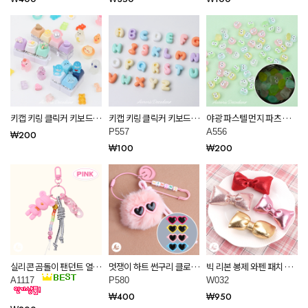
키캡 키링 클릭커 키보드
키캡 키링 클릭커 키보드
야광 파스텔 먼지 파츠 공
키링용 DIY 파츠 데코덴 재
키링용 DIY 미니 알파벳 컬
예 재료 데코덴 만들기 재
P557
A556
₩200
료 모음
러 이니셜 데코덴 재료
료 A556
₩100
₩200
P557
실리콘 곰돌이 팬던트 열쇠
멋쟁이 하트 썬구리 클로그
빅 리본 봉제 와펜 패치 악
키링 부자재 만들기 재료
자비츠 만들기 P580
세사리 부자재 W032
A1117
P580
W032
A1117
₩400
₩950