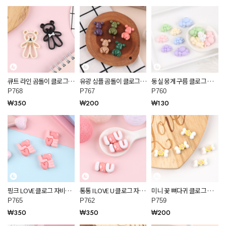
큐트 라인 곰돌이 클로그
유광 심플 곰돌이 클로그
둥실 뭉게 구름 클로그 자
자비츠 만들기 P768
자비츠 만들기 P767
비츠 만들기 P760
P768
P767
P760
₩350
₩200
₩130
핑크 LOVE 클로그 자비츠
통통 I LOVE U 클로그 자비
미니 꽃 뼈다귀 클로그 자
만들기 P765
츠 만들기 P762
비츠 만들기 P759
P765
P762
P759
₩350
₩350
₩200