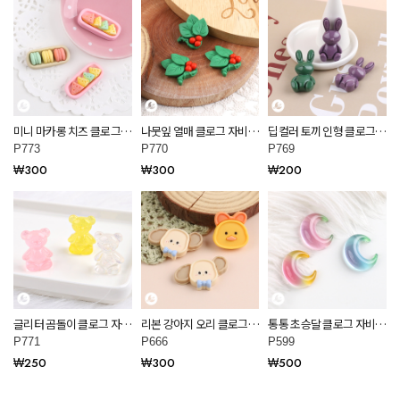
미니 마카롱 치즈 클로그
나뭇잎 열매 클로그 자비츠
딥컬러 토끼 인형 클로그
자비츠 만들기 P773
만들기 P770
자비츠 만들기 P769
P773
P770
P769
₩300
₩300
₩200
글리터 곰돌이 클로그 자비
리본 강아지 오리 클로그
통통 초승달 클로그 자비츠
츠 만들기 P771
자비츠 만들기 P666
만들기 P599
P771
P666
P599
₩250
₩300
₩500