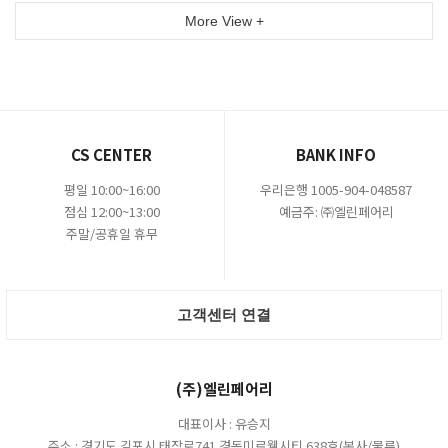
More View +
CS CENTER
BANK INFO
평일 10:00~16:00
우리은행 1005-904-048587
점심 12:00~13:00
예금주: ㈜엘린페어리
주말/공휴일 휴무
고객센터 연결
(주)엘린페어리
대표이사 : 유승지
주소 : 경기도 김포시 태장로741 경동미르웰시티 638호(본사/물류)