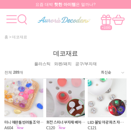
요즘 대박
핫한 아이템
은 멀까나?
모든걸 한곳에서!
국내유일 원스톱 제작서비스
+1000
홈
데코재료
데코재료
플라스틱
와펜/패치
공구/부자재
전체
289
개
미니 애완돌 반려돌 조약돌
회전 스피너 부자재 베어링
LED 불빛 야광 파츠 자비츠
꾸미기 돌맹이 파츠 공예
만들기 재료(5개 세트)
참 클로그 신발 꾸미기 부
A604
C120
C121