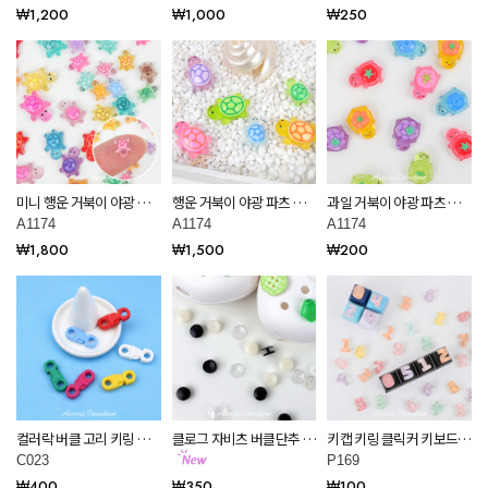
재료 데코덴 만들기 재료
C120
자재 C121
₩1,200
₩1,000
₩250
A604
미니 행운 거북이 야광 파
행운 거북이 야광 파츠 공
과일 거북이 야광 파츠 공
츠 공예 재료 데코덴 만들
예 재료 데코덴 만들기 재
예 재료 데코덴 만들기 재
A1174
A1174
A1174
기 재료 A1174
료 A1174
료 A1174
₩1,800
₩1,500
₩200
컬러락 버클 고리 키링 만
클로그 자비츠 버클단추 꼬
키캡 키링 클릭커 키보드
들기 부자재 악세사리 재료
다리 10개 (평면,오목)
키링용 DIY 미니 통통 숫자
C023
P169
C023
파츠 데코덴 재료 P169
₩400
₩350
₩100