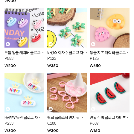
₩900
두툼 입술 캐릭터 클로그
바캉스 야자수 클로그 자비
둥글 치즈 캐릭터 클로그
자비츠 만들기 P593
츠 만들기 P123
자비츠 만들기 P125
P593
P123
P125
₩200
₩350
₩650
HAPPY 왕관 클로그 자비
핑크 플라스틱 반지 링 부
반달 수박 클로그 자비츠
츠 만들기 P233
자재 재료 C100
만들기 P637
P233
C100
P637
₩300
₩300
₩150