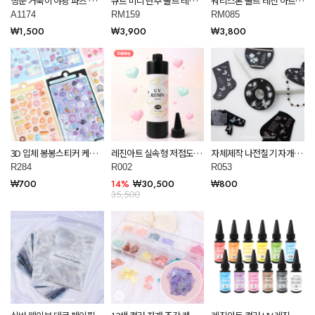
행운 거북이 야광 파츠 공
큐트 미니 단추 몰드 레진
워리스톤 몰드 레진 아트
예 재료 데코덴 만들기 재
아트 몰드 RM159
몰드 RM085
A1174
RM159
RM085
료 A1174
₩1,500
₩3,900
₩3,800
3D 입체 봉봉스티커 케이
레진아트 실속형 저점도
자체제작 나전칠기 자개공
스 꾸미기 레진 아트 재료
UV레진 대용량 고투명 무
예 아크릴판 레진아트 공예
R284
R002
R053
R284
황변 500g R002
diy 재료 R053
₩700
14%
₩30,500
₩800
35,500