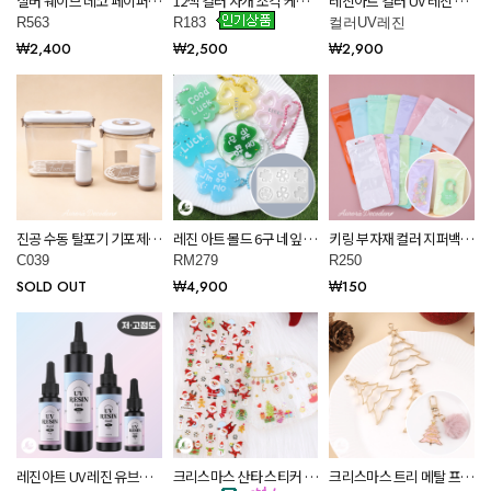
실버 웨이브 데코 페이퍼
12색 컬러 자개 조각 케이
레진아트 컬러 UV 레진 12
레진 아트 공예 재료 R563
스 레진 아트 공예 재료
종 색상 저점도 25g 공예
R563
R183
컬러UV레진
R183
재료 R002
₩2,400
₩2,500
₩2,900
진공 수동 탈포기 기포제거
레진 아트 몰드 6구 네잎 클
키링 부자재 컬러 지퍼백
레진 아트 공예 재료 C039
로버 실리콘 틀 RM279
비닐 포장 봉투 만들기 재
C039
RM279
R250
료 R250
SOLD OUT
₩4,900
₩150
레진아트 UV 레진 유브이
크리스마스 산타 스티커 레
크리스마스 트리 메탈 프레