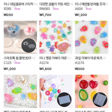
미니 네잎클로버 스티커 레
다양한 곰돌이 키링 레진
미니 애완돌 반려돌 조약돌
진 아트 공예 재료 R285
아트 몰드 RM083
꾸미기 돌맹이 파츠 공예
R285
RM083
A604
재료 데코덴 만들기 재료
₩250
₩1,700
₩1,200
A604
스마트톡 돔 플랫/반구 쉐
미니 행운 거북이 야광 파
과일 거북이 야광 파츠 공
이커 가드 레진 아트 재료
츠 공예 재료 데코덴 만들
예 재료 데코덴 만들기 재
C123
A1174
A1174
C123
기 재료 A1174
료 A1174
₩1,200
₩1,800
₩200