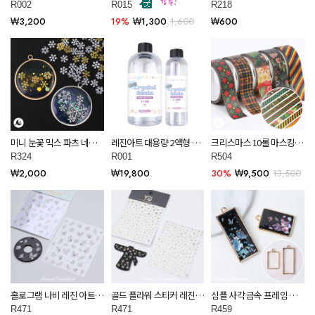
안전인증 고투명 무황변 오
진 아트 공예 재료 R015
임 레진 아트 공예 재료
R002
R015
R218
로라데코덴 R002
R218
₩3,200
19%
₩1,300
1,600
₩600
미니 눈꽃 믹스 파츠 네일
레진아트 대용량 2액형 크
크리스마스 10롤 마스킹 테
레진 아트 공예 재료 R324
리스탈 레진 3대1 퍼팩트클
이프 스티커 레진 아트 공
R324
R001
R504
리어 R001
예 재료 R504
₩2,000
₩19,800
30%
₩9,500
13,500
홀로그램 나비 레진 아트
골드 플라워 스티커 레진
심플 사각 금속 프레임 레
공예 스티커 R365
아트 공예 재료 R471
진 아트 공예 재료 R459
R471
R471
R459