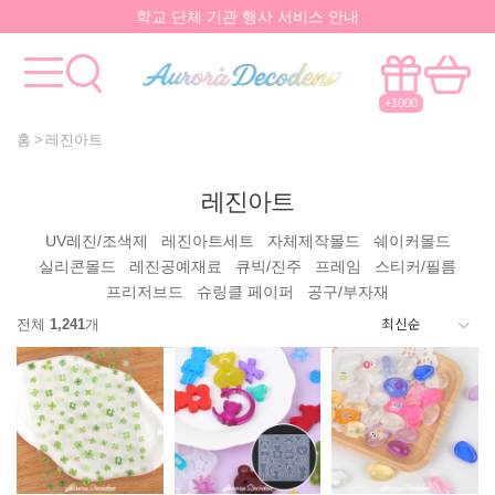
학교 단체 기관 행사 서비스 안내
요즘 대박
핫한 아이템
은 멀까나?
모든걸 한곳에서!
국내유일 원스톱 제작서비스
+1000
홈
레진아트
레진아트
UV레진/조색제
레진아트세트
자체제작몰드
쉐이커몰드
실리콘몰드
레진공예재료
큐빅/진주
프레임
스티커/필름
프리저브드
슈링클 페이퍼
공구/부자재
전체
1,241
개