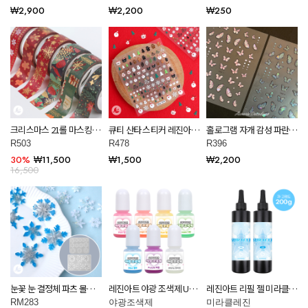
₩2,900
₩2,200
₩250
크리스마스 21롤 마스킹 테
큐티 산타 스티커 레진아트
홀로그램 자개 감성 파란
이프 스티커 레진 아트 공
재료 R478
나비 레진 아트 공예 재료
R503
R478
R396
예 재료 R503
R396
30%
₩11,500
₩1,500
₩2,200
16,500
눈꽃 눈 결정체 파츠 몰드
레진아트 야광 조색제 UV/
레진아트 리필 젤 미라클
레진 아트 공예 재료
크리스탈 공용 R003
수성 UV레진 200g R002
RM283
야광조색제
미라클레진